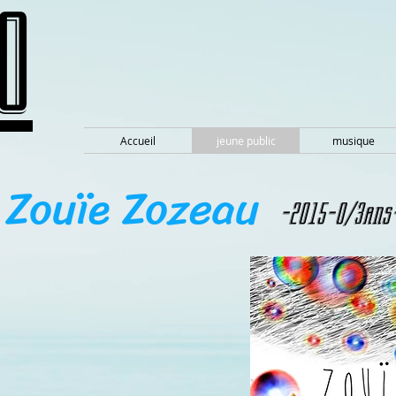
O
Accueil
jeune public
musique
Zouïe Zozeau
-2015-0/3ans