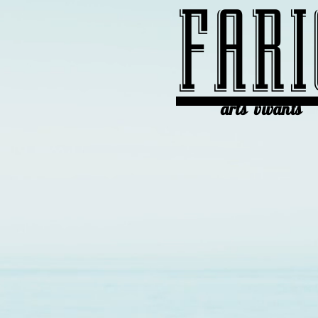
FARI
arts vivants